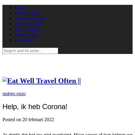
Home
kook & wijn
hier moet je eten
reis & verblijf
doe & ervaar
stukjes enzo
over mij
stukjes enzo
Help, ik heb Corona!
Posted on 20 februari 2022
Je denkt dat het jou niet overkomt. Maar vroeg of laat krijgen we