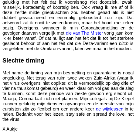
gelukkig met het feit dat ik vooralsnog niet doodziek, zwak,
misselijk, kortademig of koortsig ben. Ook vraag ik me af of ik
deze zelfde milde griepklachten zou hebben gehad als ik niet
dubbel gevaccineerd en eenmalig geboosterd zou zijn. Dat
antwoord zal ik nooit te weten komen, maar het houdt me zeker
bezig. Overigens, wanneer ik mijn Coronabesmetting en de
gevolgen daarvan vergelijk met
die van The Mister
vorig jaar, kom
ik er beter vanaf. Of dat nu ligt aan het feit dat ik tot het sterkere
geslacht behoor of aan het feit dat die Delta-variant een
bitch
is
vergeleken met de Omikron-variant, laten we maar in het midden.
Slechte timing
Met name de timing van mijn besmetting en quarantaine is nogal
ongelukkig. Net terug van ruim twee weken Zuid-Afrika (waar ik
het virus overigens niet oppikte; dit is vermoedelijk op dag drie of
vier na thuiskomst gebeurd) en weer klaar om vol gas aan de slag
te kunnen, komt deze periode van ziekte gewoon erg slecht uit.
Maarja, Corona laat zich niet plannen. Mijn collega’s bij De Klepel
kunnen gelukkig mijn diensten opvangen en de meeste van mijn
cursisten zijn zo flexibel om een andere keer
de wijnlessen
in te
halen. Bedankt voor het lezen, stay safe en spread the love, not
the virus!
X Aukje