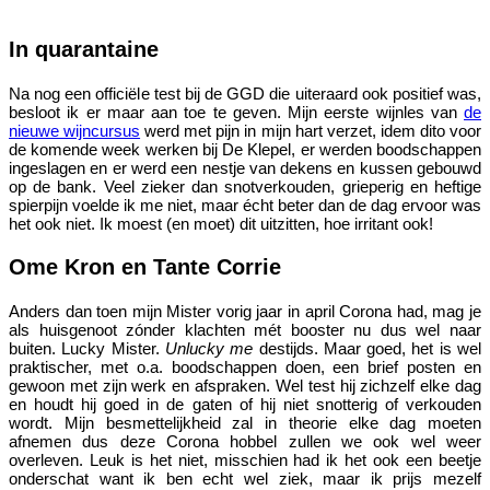
In quarantaine
Na nog een officiële test bij de GGD die uiteraard ook positief was,
besloot ik er maar aan toe te geven. Mijn eerste wijnles van
de
nieuwe wijncursus
werd met pijn in mijn hart verzet, idem dito voor
de komende week werken bij De Klepel, er werden boodschappen
ingeslagen en er werd een nestje van dekens en kussen gebouwd
op de bank. Veel zieker dan snotverkouden, grieperig en heftige
spierpijn voelde ik me niet, maar écht beter dan de dag ervoor was
het ook niet. Ik moest (en moet) dit uitzitten, hoe irritant ook!
Ome Kron en Tante Corrie
Anders dan toen mijn Mister vorig jaar in april Corona had, mag je
als huisgenoot zónder klachten mét booster nu dus wel naar
buiten. Lucky Mister.
Unlucky me
destijds. Maar goed, het is wel
praktischer, met o.a. boodschappen doen, een brief posten en
gewoon met zijn werk en afspraken. Wel test hij zichzelf elke dag
en houdt hij goed in de gaten of hij niet snotterig of verkouden
wordt. Mijn besmettelijkheid zal in theorie elke dag moeten
afnemen dus deze Corona hobbel zullen we ook wel weer
overleven. Leuk is het niet, misschien had ik het ook een beetje
onderschat want ik ben echt wel ziek, maar ik prijs mezelf