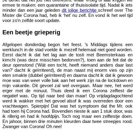
ermee te maken: een quarantaine of thuisisolatie tijd. Nadat ik iets
minder dan een jaar geleden
dit jolige berichtje
schreef over The
Mister die Corona had, heb ik ‘het’ nu zelf. En vond ik het wel tijd
voor zo’n zelfde soort update.
Een beetje grieperig
Afgelopen donderdag begon het feest. ’s Middags tijdens een
werklunch in de stad voelde ik mezelf helemaal niet goed worden.
Eerst dacht ik dat het lag aan de tosti met Beemsterkaas en
kimchi (was deze misschien bedorven?), toen aan de feit dat de
deur openstond (‘Wát een tocht, heeft niemand anders daar last
van?’ dacht ik geïrriteerd), de man naast mij enorm vies op zijn
eten smakte (dubbel geïrriteerd) en daarna dacht ik dat ik gewoon
moe was van weer volle bak aan het werk zijn na de lockdown en
mijn vakantie. Dit gevoel zal wel overgaan. Maar nee, het werd
erger met de minuut. Thuis deed ik een Corona zelftest die
negatief was. Op tijd naar bed dan maar! Op vrijdagdagochtend
werd ik wakker met het gevoel alsof ik was overreden door een
vrachtwagen. Spierpijn! Dat was het symptoom dat the Mr. ook
had toen hij Corona had. Bovendien nieste ik aan 1 stuk door, was
ik rillerig en had ik hoofdpijn. Toch nog maar een zelftestje doen.
En jahoor, binnen drie minuten kleurden daar twee streepjes rood.
Zwanger van Corona! Oh nee!