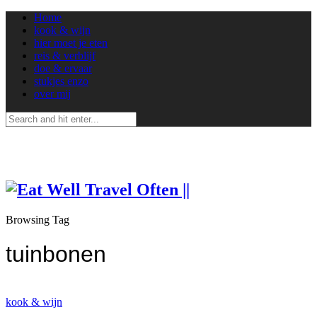
Home
kook & wijn
hier moet je eten
reis & verblijf
doe & ervaar
stukjes enzo
over mij
Browsing Tag
tuinbonen
kook & wijn