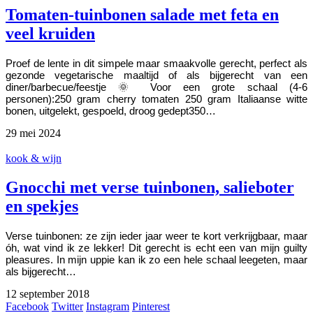
Tomaten-tuinbonen salade met feta en
veel kruiden
Proef de lente in dit simpele maar smaakvolle gerecht, perfect als
gezonde vegetarische maaltijd of als bijgerecht van een
diner/barbecue/feestje 🌞 Voor een grote schaal (4-6
personen):250 gram cherry tomaten 250 gram Italiaanse witte
bonen, uitgelekt, gespoeld, droog gedept350…
29 mei 2024
kook & wijn
Gnocchi met verse tuinbonen, salieboter
en spekjes
Verse tuinbonen: ze zijn ieder jaar weer te kort verkrijgbaar, maar
óh, wat vind ik ze lekker! Dit gerecht is echt een van mijn guilty
pleasures. In mijn uppie kan ik zo een hele schaal leegeten, maar
als bijgerecht…
12 september 2018
Facebook
Twitter
Instagram
Pinterest